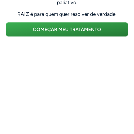
paliativo.
RAIZ é para quem quer resolver de verdade.
COMEÇAR MEU TRATAMENTO
Aviso Legal: Este site não é afiliado ao Facebook, Google ou a qualquer
entidade dessas plataformas. Todo o conteúdo é de responsabilidade
exclusiva da marca Cápsula RAIZ. As informações aqui apresentadas são de
caráter informativo e não substituem uma consulta presencial. O produto
Cápsula RAIZ é um suplemento manipulado de forma personalizada,
prescrito apenas após avaliação médica realizada pela Dra. Thais Machado,
especialista em saúde capilar e transplante. Os resultados podem variar de
pessoa para pessoa. Consulte sempre o profissional de saúde antes de
iniciar qualquer tratamento.
Contato
Termos de Uso
Política de Privacidade