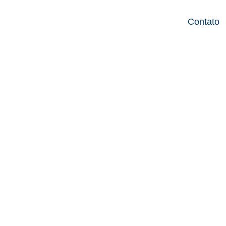
Contato
ILAR DE ALTO
 a Falta de
omo Nossa