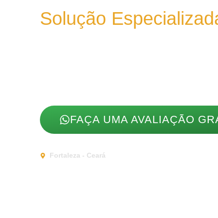
Solução Especializad
Restaurar Seu Cabel
Recuperar Sua Confi
Na Clínica Dr. Cabelo, oferecemos
Transplante Ca
acessível! Toque
no botão abaixo e faça uma ava
FAÇA UMA AVALIAÇÃO GR
Mais de
800 pacientes
com autoesti
Fortaleza - Ceará